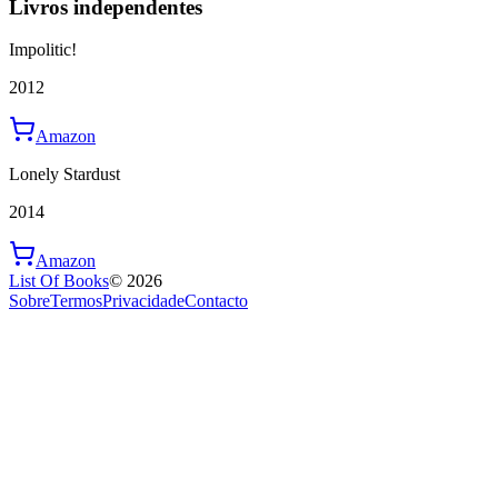
Livros independentes
Impolitic!
2012
Amazon
Lonely Stardust
2014
Amazon
List Of Books
©
2026
Sobre
Termos
Privacidade
Contacto