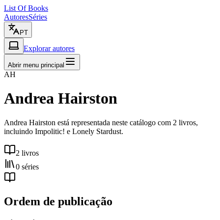
List Of Books
Autores
Séries
PT
Explorar autores
Abrir menu principal
AH
Andrea Hairston
Andrea Hairston está representada neste catálogo com 2 livros,
incluindo Impolitic! e Lonely Stardust.
2 livros
0 séries
Ordem de publicação