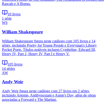
Rascals e A Bonus.
10 livros
1 série
WS
William Shakespeare
William Shakespeare figura neste catálogo com 105 livros e 14
séries, incluindo Poetry for Young People e Everyman's Library
Pocket Poets. Títulos notáveis incluem Cymbeline, Edward III,
Henry IV, Part 2, Henry IV, Part I e Henry V.
105 livros
14 séries
AW
Andy Weir
Andy Weir figura neste catálogo com 27 livros em 2 séries,
incluindo Artemis, Antihypoxiant e Annie's Day, além de obras
associadas a Forward e The Martian.