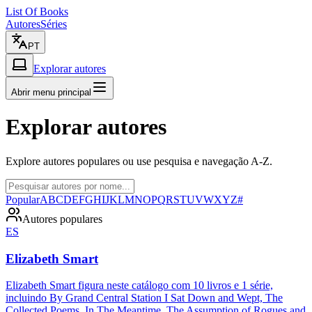
List Of Books
Autores
Séries
PT
Explorar autores
Abrir menu principal
Explorar autores
Explore autores populares ou use pesquisa e navegação A-Z.
Popular
A
B
C
D
E
F
G
H
I
J
K
L
M
N
O
P
Q
R
S
T
U
V
W
X
Y
Z
#
Autores populares
ES
Elizabeth Smart
Elizabeth Smart figura neste catálogo com 10 livros e 1 série,
incluindo By Grand Central Station I Sat Down and Wept, The
Collected Poems, In The Meantime, The Assumption of Rogues and