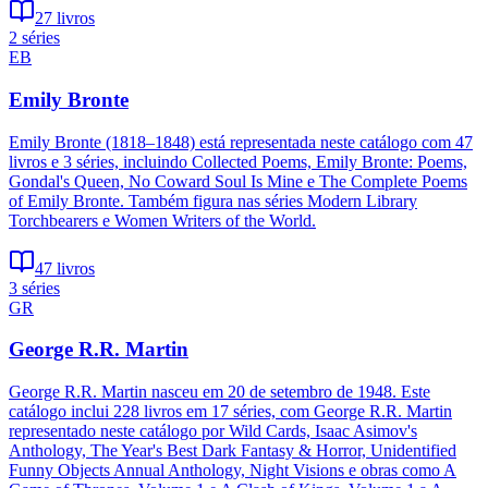
27 livros
2 séries
EB
Emily Bronte
Emily Bronte (1818–1848) está representada neste catálogo com 47
livros e 3 séries, incluindo Collected Poems, Emily Bronte: Poems,
Gondal's Queen, No Coward Soul Is Mine e The Complete Poems
of Emily Bronte. Também figura nas séries Modern Library
Torchbearers e Women Writers of the World.
47 livros
3 séries
GR
George R.R. Martin
George R.R. Martin nasceu em 20 de setembro de 1948. Este
catálogo inclui 228 livros em 17 séries, com George R.R. Martin
representado neste catálogo por Wild Cards, Isaac Asimov's
Anthology, The Year's Best Dark Fantasy & Horror, Unidentified
Funny Objects Annual Anthology, Night Visions e obras como A