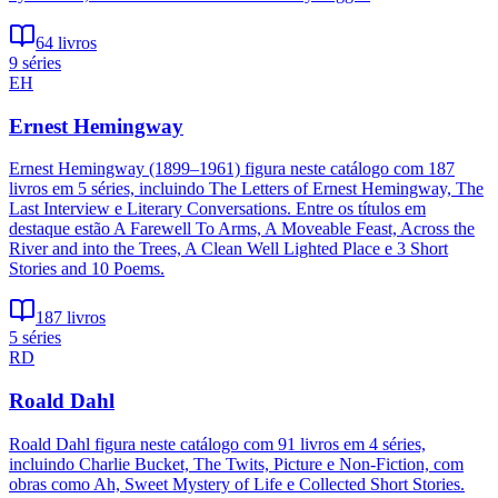
64 livros
9 séries
EH
Ernest Hemingway
Ernest Hemingway (1899–1961) figura neste catálogo com 187
livros em 5 séries, incluindo The Letters of Ernest Hemingway, The
Last Interview e Literary Conversations. Entre os títulos em
destaque estão A Farewell To Arms, A Moveable Feast, Across the
River and into the Trees, A Clean Well Lighted Place e 3 Short
Stories and 10 Poems.
187 livros
5 séries
RD
Roald Dahl
Roald Dahl figura neste catálogo com 91 livros em 4 séries,
incluindo Charlie Bucket, The Twits, Picture e Non-Fiction, com
obras como Ah, Sweet Mystery of Life e Collected Short Stories.