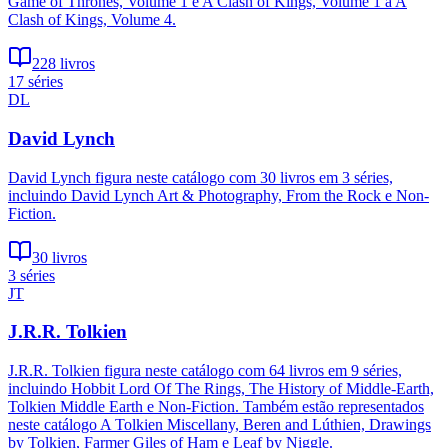
Game of Thrones, Volume 1 e A Clash of Kings, Volume 1 a A
Clash of Kings, Volume 4.
228 livros
17 séries
DL
David Lynch
David Lynch figura neste catálogo com 30 livros em 3 séries,
incluindo David Lynch Art & Photography, From the Rock e Non-
Fiction.
30 livros
3 séries
JT
J.R.R. Tolkien
J.R.R. Tolkien figura neste catálogo com 64 livros em 9 séries,
incluindo Hobbit Lord Of The Rings, The History of Middle-Earth,
Tolkien Middle Earth e Non-Fiction. Também estão representados
neste catálogo A Tolkien Miscellany, Beren and Lúthien, Drawings
by Tolkien, Farmer Giles of Ham e Leaf by Niggle.