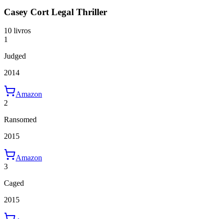
Casey Cort Legal Thriller
10 livros
1
Judged
2014
Amazon
2
Ransomed
2015
Amazon
3
Caged
2015