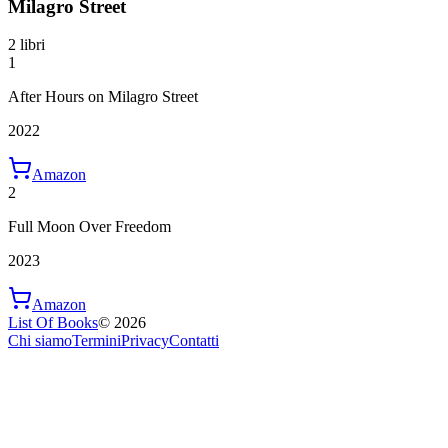
Milagro Street
2 libri
1
After Hours on Milagro Street
2022
Amazon
2
Full Moon Over Freedom
2023
Amazon
List Of Books
©
2026
Chi siamo
Termini
Privacy
Contatti