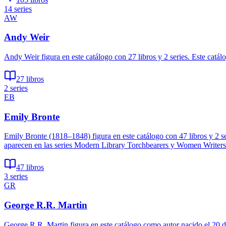
14 series
AW
Andy Weir
Andy Weir figura en este catálogo con 27 libros y 2 series. Este catá
27 libros
2 series
EB
Emily Bronte
Emily Bronte (1818–1848) figura en este catálogo con 47 libros y 2 
aparecen en las series Modern Library Torchbearers y Women Writers
47 libros
3 series
GR
George R.R. Martin
George R.R. Martin figura en este catálogo como autor nacido el 20 d