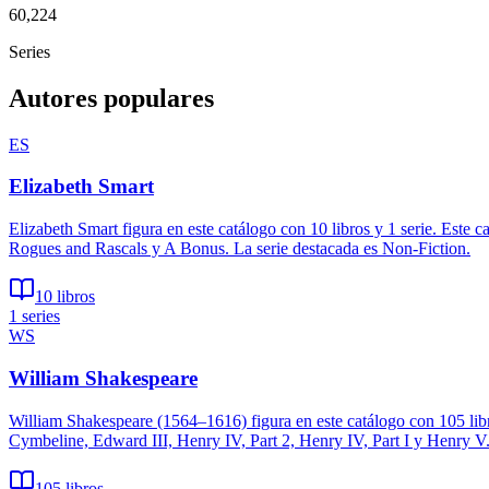
60,224
Series
Autores populares
ES
Elizabeth Smart
Elizabeth Smart figura en este catálogo con 10 libros y 1 serie. Es
Rogues and Rascals y A Bonus. La serie destacada es Non-Fiction.
10 libros
1 series
WS
William Shakespeare
William Shakespeare (1564–1616) figura en este catálogo con 105 libr
Cymbeline, Edward III, Henry IV, Part 2, Henry IV, Part I y Henry V
105 libros