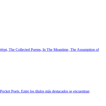
and Wept, The Collected Poems, In The Meantime, The Assumption of
Pocket Poets. Entre los títulos más destacados se encuentran