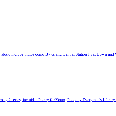
te catálogo incluye títulos como By Grand Central Station I Sat Down 
os y 2 series, incluidas Poetry for Young People y Everyman's Library 
.