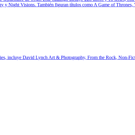
y y Night Visions. También figuran títulos como A Game of Thrones,
ries, incluye David Lynch Art & Photography, From the Rock, Non-Fict