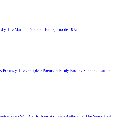
ard y The Martian. Nació el 16 de junio de 1972.
onte: Poems y The Complete Poems of Emily Bronte. Sus obras también
n entradas en Wild Cards, Isaac Asimov's Anthology, The Year's Best