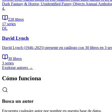
Dark Fantasy & Horror, Unidentified Funny Objects Annual Antholog
4.
228 libros
17 series
DL
David Lynch
David Lynch (1946–2025) presente en catálogo con 30 libros en 3 se
30 libros
3 series
Explorar autores
→
Cómo funciona
Busca un autor
Encuentra cualquier autor por nombre en nuestra base de datos.