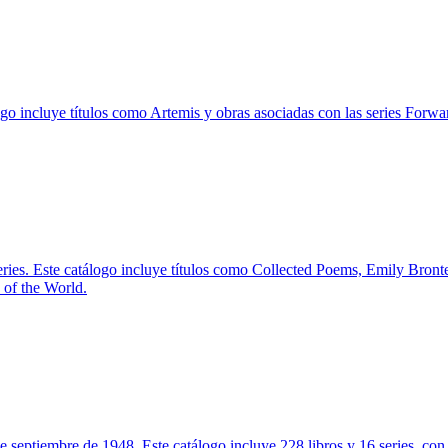
logo incluye títulos como Artemis y obras asociadas con las series Forw
series. Este catálogo incluye títulos como Collected Poems, Emily Br
 of the World.
e septiembre de 1948. Este catálogo incluye 228 libros y 16 series, co