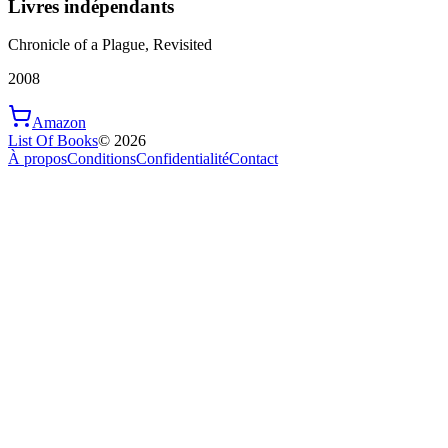
Livres indépendants
Chronicle of a Plague, Revisited
2008
Amazon
List Of Books
©
2026
À propos
Conditions
Confidentialité
Contact