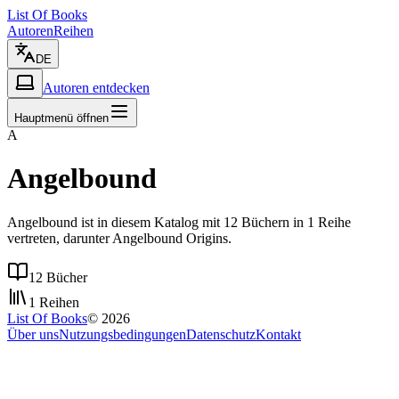
List Of Books
Autoren
Reihen
DE
Autoren entdecken
Hauptmenü öffnen
A
Angelbound
Angelbound ist in diesem Katalog mit 12 Büchern in 1 Reihe
vertreten, darunter Angelbound Origins.
12 Bücher
1 Reihen
List Of Books
©
2026
Über uns
Nutzungsbedingungen
Datenschutz
Kontakt